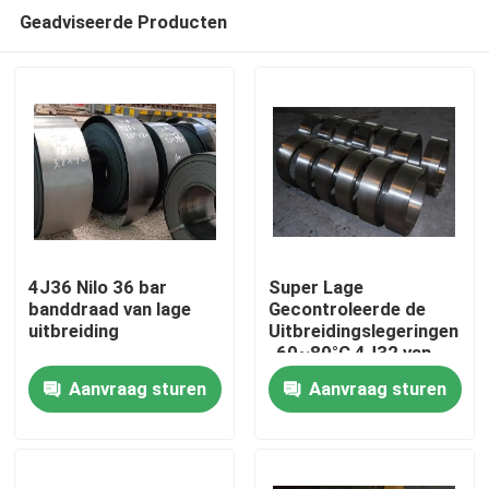
Geadviseerde Producten
4J36 Nilo 36 bar
Super Lage
banddraad van lage
Gecontroleerde de
uitbreiding
Uitbreidingslegeringen
Thuis
-60~80°C 4J32 van
Invar met Mn
Aanvraag sturen
Aanvraag sturen
0.20~0.60
Producten
Video's