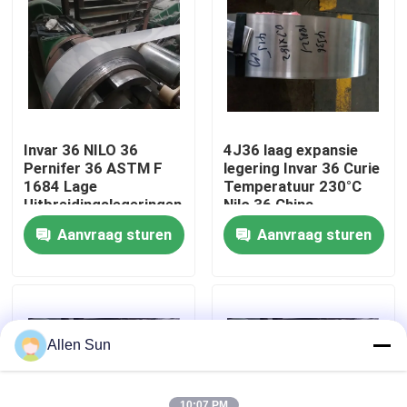
Over ons
Fabriekstocht
Invar 36 NILO 36
4J36 laag expansie
Kwaliteitscontrole
Pernifer 36 ASTM F
legering Invar 36 Curie
1684 Lage
Temperatuur 230°C
Uitbreidingslegeringen
Nilo 36 China
Oorsprong Vinnige
Neem contact met ons op
Aanvraag sturen
Aanvraag sturen
levering
Nieuws
Gevallen
Allen Sun
Vraag een offerte
10:07 PM