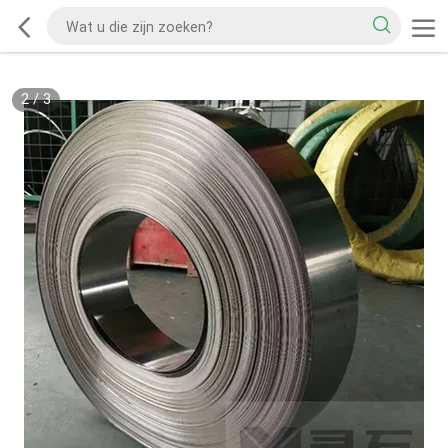
2
/
3