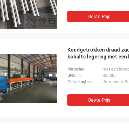
Beste Prijs
Koudgetrokken draad zach
kobalts legering met een
Materiaal:
met een breed
UNS nr.:
R30005
Gelijke cijfers:
Permendur, S
Beste Prijs