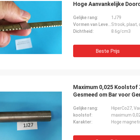
Hoge Aanvankelijke Door
Gelijke rang:
1J79
Vormen van Levering:
Strook, plaat,
Dichtheid:
8.6g/cm3
Beste Prijs
Maximum 0,025 Koolstof
Gesmeed om Bar voor Ge
Gelijke rang:
HiperCo27, Va
koolstof:
maximum 0,0
Karakter:
Hoge magneti