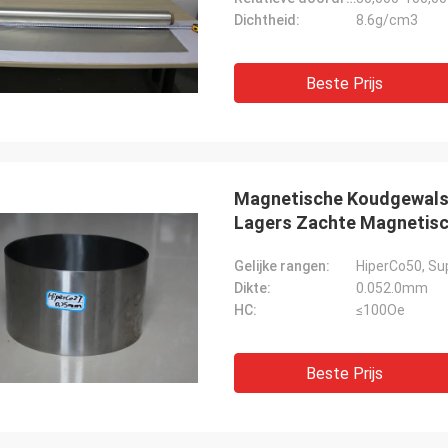
Dichtheid:
8.6g/cm3
Beste Prijs
Magnetische Koudgewalst
Lagers Zachte Magnetisch
Gelijke rangen:
HiperCo50, Su
Dikte:
0.052.0mm
HC:
≤100Oe
Beste Prijs