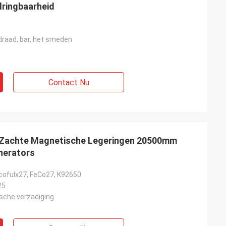
dringbaarheid
 draad, bar, het smeden
Contact Nu
 Zachte Magnetische Legeringen 20500mm
nerators
cofulx27, FeCo27, K92650
25
sche verzadiging