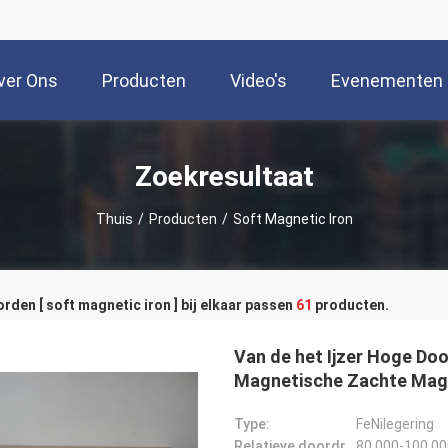
ver Ons
Producten
Video's
Evenementen
Zoekresultaat
Thuis
/
Producten
/
Soft Magnetic Iron
den [ soft magnetic iron ] bij elkaar passen
61
producten.
Van de het Ijzer Hoge Doo
Magnetische Zachte Magn
Type:
FeNilegering
Relatieve doordringbaarheid:
80,000-100,00