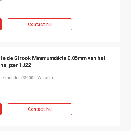
Contact Nu
e de Strook Minimumdikte 0.05mm van het
e Ijzer 1J22
permendur, R30005, Vacoflux
Contact Nu