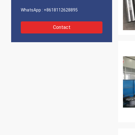
WhatsApp :
+8618112628895
Contact