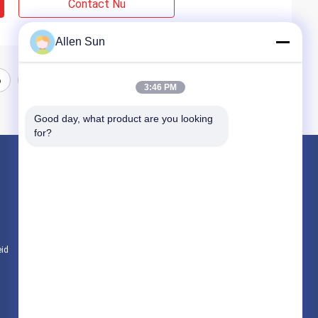
Contact Nu
Allen Sun
6
7
3:46 PM
Good day, what product are you looking 
for?
Producten
De Legering van het nikkelkobalt
De legering van het Inconelnikkel
Zachte Magnetische Legeringen
eid
Alle categorieën