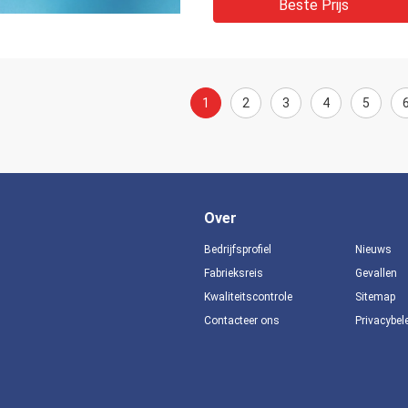
Beste Prijs
1
2
3
4
5
Over
Bedrijfsprofiel
Nieuws
Fabrieksreis
Gevallen
Kwaliteitscontrole
Sitemap
Contacteer ons
Privacybel