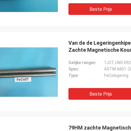
Beste Prijs
Van de de Legeringenhip
Zachte Magnetische Koud
Gelijke rangen:
1J27, UNS K9
Spec:
ASTM A801-2
Type:
FeColegering
Beste Prijs
79HM zachte Magnetische