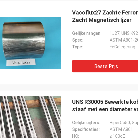
Vacoflux27 Zachte Ferro
Zacht Magnetisch Ijzer
Gelijke rangen:
1J27, UNS K92
Spec:
ASTM A801-2
Type:
FeColegering
Beste Prijs
Weree van Daniel
ke relatie 3 jaar, grote partner voor
ring van het Nikkelkobalt zijn
st!
UNS R30005 Bewerkte koba
staaf met een diameter 
Gelijke cijfers:
HiperCo50, Su
Specificaties:
ASTM A801
HC:
≤ 100oE