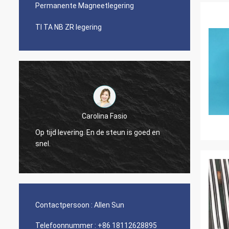
Permanente Magneetlegering
TI TA NB ZR legering
Carolina Fasio
Zakelij
Op tijd levering. En de steun is goed en
de Lege
snel.
gewee
Contactpersoon :
Allen Sun
Telefoonnummer :
+86 18112628895