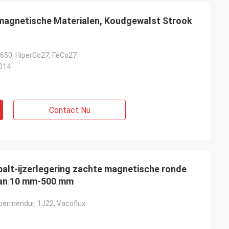
magnetische Materialen, Koudgewalst Strook
650, HiperCo27, FeCo27
014
Contact Nu
lt-ijzerlegering zachte magnetische ronde
van 10 mm-500 mm
permendur, 1J22, Vacoflux