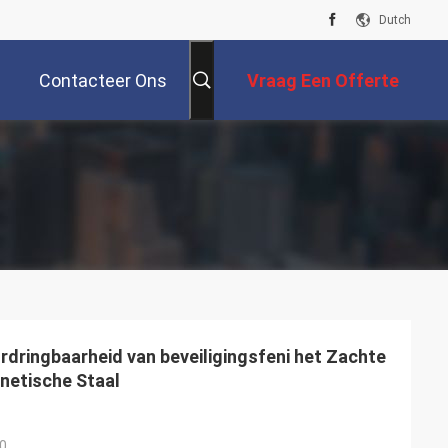
Dutch
Contacteer Ons
Vraag Een Offerte
Aan
rdringbaarheid van beveiligingsfeni het Zachte
etische Staal
0