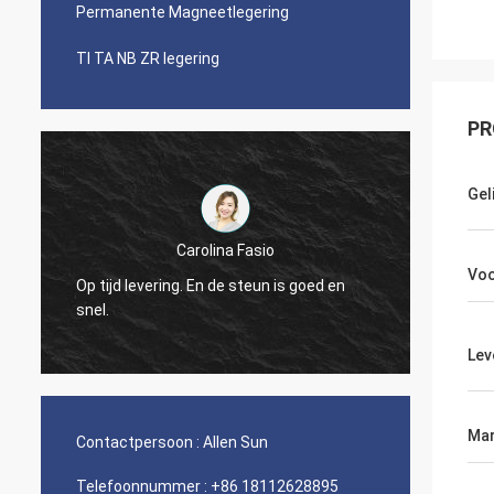
Permanente Magneetlegering
TI TA NB ZR legering
PR
Gel
Carolina Fasio
Zakelij
Vo
Op tijd levering. En de steun is goed en
de Lege
snel.
gewee
Lev
Mar
Contactpersoon :
Allen Sun
Telefoonnummer :
+86 18112628895