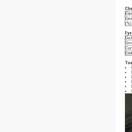
Che
El
Gew
(%)
Fys
Dic
Sme
Cur
Ele
Toe