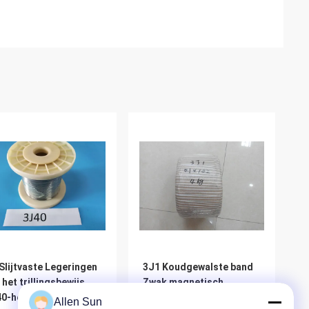
Slijtvaste Legeringen
3J1 Koudgewalste band
 het trillingsbewijs,
Zwak magnetisch
0-het Super
superelastic legering
Allen Sun