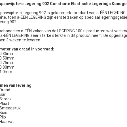
spanwijdte-c Legering 902 Constante Elastische Legerings Koudge
spanwijdte-c Legering 902 is gekenmerkt product van a-ÉÉN LEGERING.
feite, toen a-ÉÉN LEGERING zijn eerste zaken op speciaal legeringsgebi
ering 902.
behandelen a-ÉÉN zaken van de LEGERING 100+-producten wat veel meer
 a-ÉÉN LEGERING zeer sterke sterkte in dit product heeft. De opges
nen 3 weken te leveren.
meter van draad in voorraad:
0.35mm
0.50mm
0.75mm
0.80mm
1.0mm
men van levering
Draad
Bar
Strook
Plaat
Smeedstuk
Buis
Pijp
Haarvat