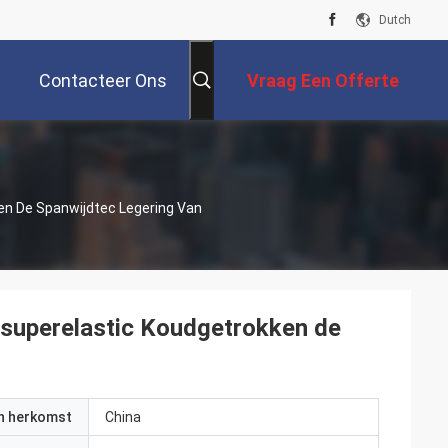
Dutch
Contacteer Ons
Vraag Een Offerte
Aan
n De Spanwijdtec Legering Van
superelastic Koudgetrokken de
an herkomst
China