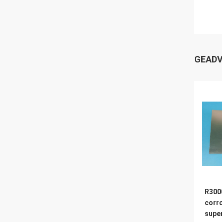
GEADV
R300
corr
super