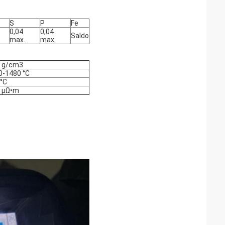
S
P
Fe
0,04
0,04
Saldo
max.
max.
5 g/cm3
0-1480 °C
 °C
2 µΩ•m