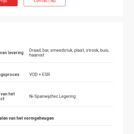
rijs
Contact Nu
Draad, bar, smeedstuk, plaat, strook, buis,
van levering
haarvat
ngsproces
VOD + ESR
van het
Ni-Spanwijdtec Legering
ct
alen van het vormgeheugen