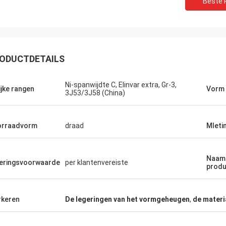
Beste P
ODUCTDETAILS
Ni-spanwijdte C, Elinvar extra, Gr-3,
ijke rangen
Vorm 
3J53/3J58 (China)
Weree van Daniel
ke relatie 3 jaar, grote partner voor
orraadvorm
draad
Mleti
ring van het Nikkelkobalt zijn
st!
Naam 
eringsvoorwaarde
per klantenvereiste
produ
keren
De legeringen van het vormgeheugen
,
de materi