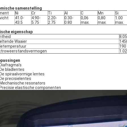
mische samenstelling
ement
Ni
Cr
Ti
Al
C
Mn
Si
icht
41.0-
4.90-
2.20-
0.30-
0,06
0,80
1.00
43.5
5.75
2.75
0.80
max.
max.
max.
ische eigenschap
htheid
8.0
ltende Waaier
145
ietemperatuur
190
ktroweerstandsvermogen
1.0
passingen
Diafragma's
De bladlentes
De spiraalvormige lentes
De precisielentes
Mechanische resonators
Precisie elastische componenten