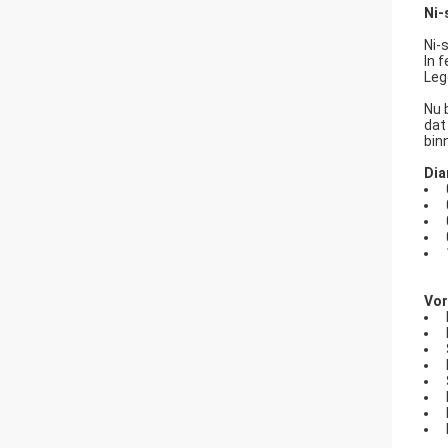
Ni-
Ni-
In 
Leg
Nu 
dat
bin
Dia
Vor