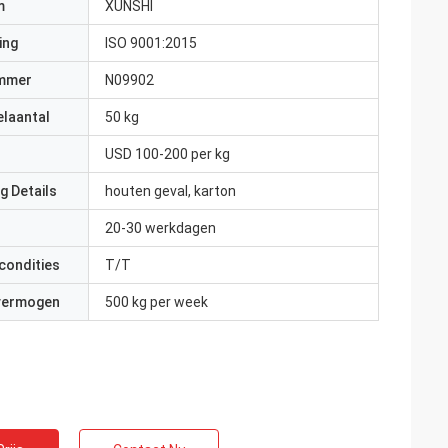
m
XUNSHI
ing
ISO 9001:2015
mmer
N09902
elaantal
50 kg
USD 100-200 per kg
g Details
houten geval, karton
20-30 werkdagen
condities
T/T
 vermogen
500 kg per week