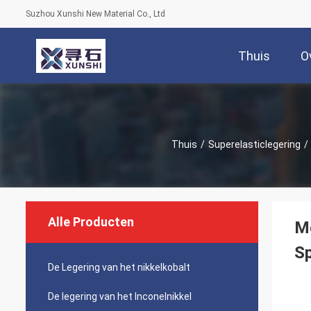
Suzhou Xunshi New Material Co., Ltd
Thuis
O
Thuis
/
Superelasticlegering
/
Alle Producten
Me
Sp
De Legering van het nikkelkobalt
De legering van het Inconelnikkel