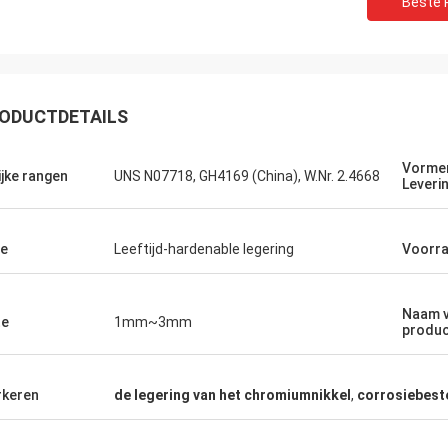
Beste P
ODUCTDETAILS
Vorme
ijke rangen
UNS N07718, GH4169 (China), W.Nr. 2.4668
Leveri
Weree van Daniel
ke relatie 3 jaar, grote partner voor
e
Leeftijd-hardenable legering
Voorr
ring van het Nikkelkobalt zijn
st!
Naam v
te
1mm~3mm
produ
keren
de legering van het chromiumnikkel
,
corrosiebest