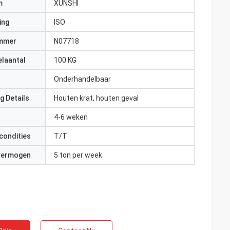
m
XUNSHI
ing
ISO
mmer
N07718
elaantal
100 KG
Onderhandelbaar
g Details
Houten krat, houten geval
4-6 weken
condities
T/T
 vermogen
5 ton per week