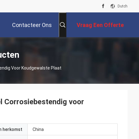
Dutch
Contacteer Ons
Vraag Een Offerte
Aan
ucten
tendig Voor Koudgewalste Plaat
l Corrosiebestendig voor
an herkomst
China