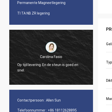
Permanente Magneetlegering
TI TA NB ZR legering
PR
Gel
Carolina Fasio
Zakelij
Typ
Op tijd levering. En de steun is goed en
de Lege
snel.
gewee
Dik
Mar
Contactpersoon :
Allen Sun
Telefoonnummer :
+86 18112628895