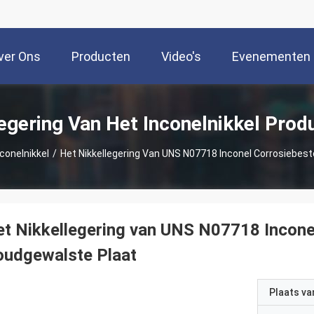
ver Ons
Producten
Video's
Evenementen
egering Van Het Inconelnikkel Prod
conelnikkel
/
Het Nikkellegering Van UNS N07718 Inconel Corrosiebes
t Nikkellegering van UNS N07718 Incone
oudgewalste Plaat
Plaats v