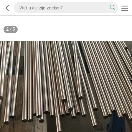
2
/
5