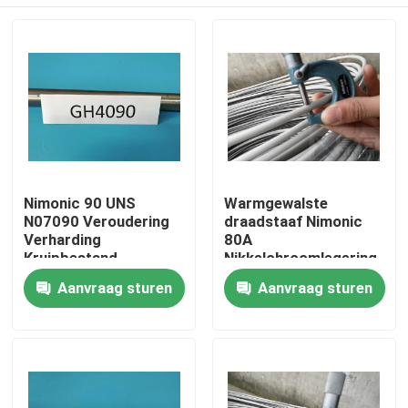
Nimonic 90 UNS
Warmgewalste
N07090 Veroudering
draadstaaf Nimonic
Verharding
80A
Kruipbestand
Nikkelchroomlegering
Hoogsterkte Ni-Cr-Co
W.Nr. 2.4631
Thuis
Aanvraag sturen
Aanvraag sturen
legering
Producten
Video's