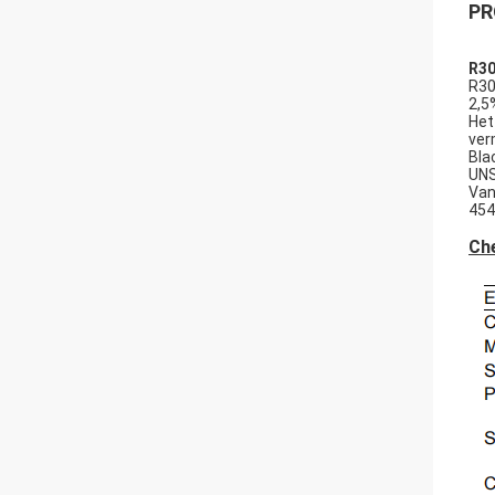
PR
R30
R30
2,5
Het
ver
Blac
UNS
Van
454
Ch