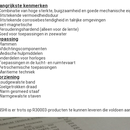
langrijkste kenmerken
Combinatie van hoge sterkte, buigzaamheid en goede mechanische e
Uitstekende vermoeidheidsduur
Uitstekende corrosiebestendigheid in talrijke omgevingen
niet-magnetische
Verouderingshardend (alleen voor de lente)
Goed voor toepassingen in zeewater
epassing
Vlammen
Afdichtingscomponenten
Medische hulpmiddelen
onderdelen voor horloges
Toepassingen in de lucht- en ruimtevaart
Petrochemische toepassingen
Maritieme techniek
orziening
koudgewalste band
Koelgetrokken draad
Warm gesmeed staaf
Warmgewalste staven
SHI is er trots op R30003-producten te kunnen leveren die voldoen a