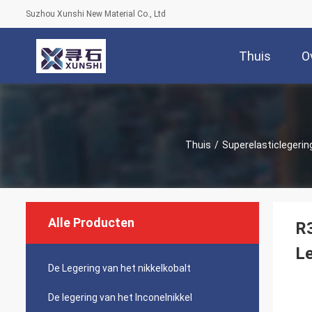
Suzhou Xunshi New Material Co., Ltd
Thuis
O
Thuis
/
Superelasticlegerin
Alle Producten
R3
Le
De Legering van het nikkelkobalt
De legering van het Inconelnikkel