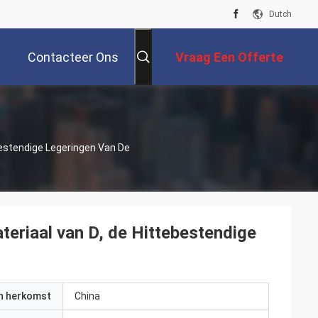
Dutch
Contacteer Ons
Vraag Een Offerte
Aan
estendige Legeringen Van De
eriaal van D, de Hittebestendige
an herkomst
China