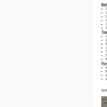
Be
To
Vo
XUN