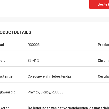
Beste P
ODUCTDETAILS
aad
R30003
Produ
e van Daniel
3 jaar, grote partner voor
alt
39-41%
Chrom
et Nikkelkobalt zijn
istentie
Corrosie- en hittebestendig
Certifi
ijkwaardig
Phynox, Elgiloy, R30003
keren
De legeringen van het vormgeheugen
,
de material