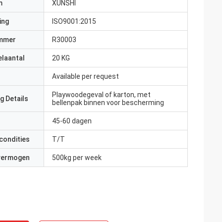
m
XUNSHI
ing
ISO9001:2015
mmer
R30003
elaantal
20 KG
Available per request
Playwoodegeval of karton, met
g Details
bellenpak binnen voor bescherming
45-60 dagen
condities
T/T
 vermogen
500kg per week