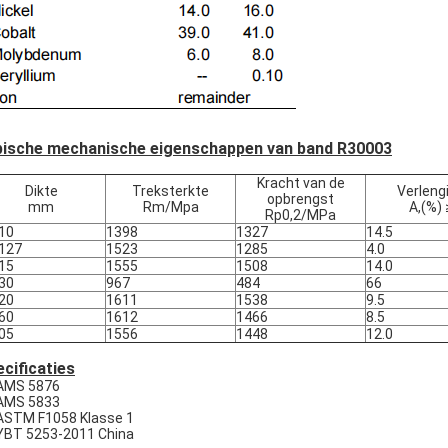
pische mechanische eigenschappen van band R30003
Kracht van de
Dikte
Treksterkte
Verleng
opbrengst
mm
Rm/Mpa
A,(%) 
Rp0,2/MPa
10
1398
1327
14.5
127
1523
1285
4.0
15
1555
1508
14.0
30
967
484
66
20
1611
1538
9.5
60
1612
1466
8.5
05
1556
1448
12.0
cificaties
AMS 5876
AMS 5833
ASTM F1058 Klasse 1
YBT 5253-2011 China