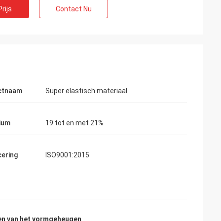
rijs
Contact Nu
ctnaam
Super elastisch materiaal
ium
19 tot en met 21%
cering
ISO9001:2015
en van het vormgeheugen