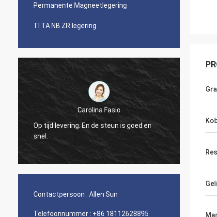
Permanente Magneetlegering
TI TA NB ZR legering
PR
Gr
Were
Carolina Fasio
Zakelijke relatie 
Kob
Op tijd levering. En de steun is goed en
de Legering van h
snel.
geweest!
Res
Gel
Contactpersoon :
Allen Sun
Telefoonnummer :
+86 18112628895
Mar