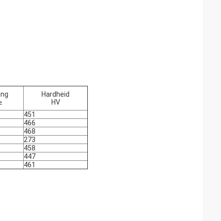
ing
Hardheid
≥
HV
451
466
468
273
458
447
461