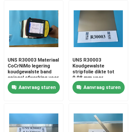
UNS R30003 Materiaal
UNS R30003
CoCrNiMo legering
Koudgewalste
koudgewalste band
stripfolie dikte tot
spiegel afwerking voor
0,08 mm voor
diafragma klep
membraanklep
Aanvraag sturen
Aanvraag sturen
toepassing
Thuis
Producten
Video's