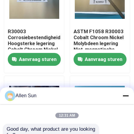
Over ons
R30003
ASTM F1058 R30003
Fabriekstocht
Corrosiebestendigheid
Cobalt Chroom Nickel
Hoogsterke legering
Molybdeen legering
Cobalt Chroom Nickel
Niet-magnetische
Kwaliteitscontrole
Molybdeen
legeringen
Aanvraag sturen
Aanvraag sturen
Neem contact met ons op
Nieuws
Allen Sun
Gevallen
12:31 AM
Good day, what product are you looking 
Vraag een offerte