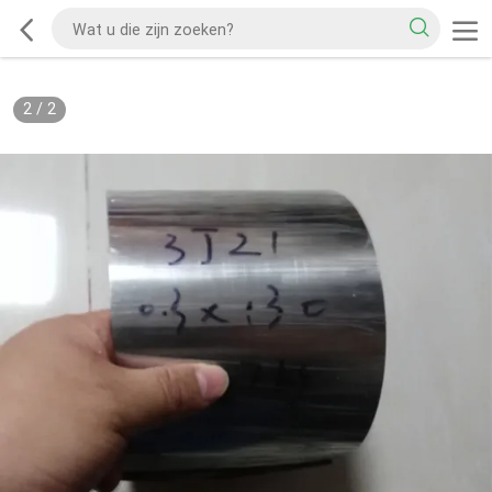
2
/
2