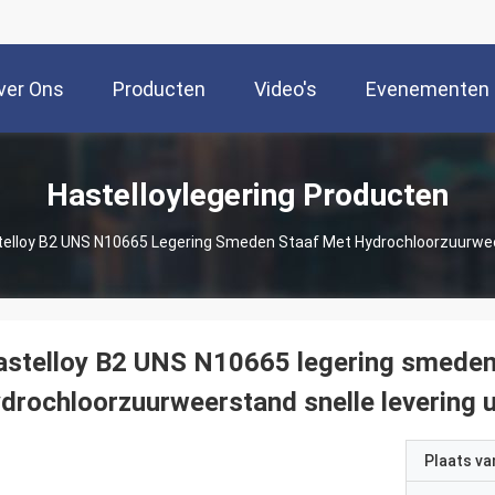
ver Ons
Producten
Video's
Evenementen
Hastelloylegering Producten
elloy B2 UNS N10665 Legering Smeden Staaf Met Hydrochloorzuurweer
stelloy B2 UNS N10665 legering smeden
drochloorzuurweerstand snelle levering u
Plaats v