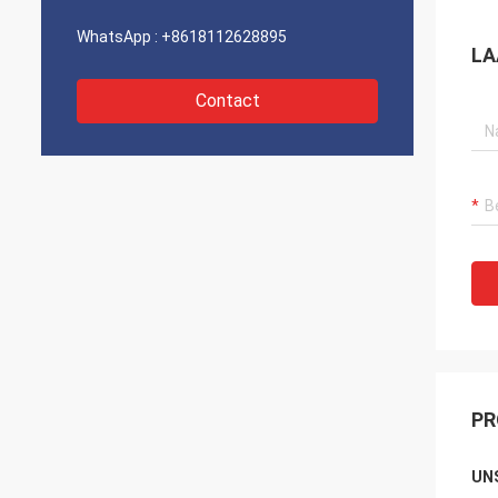
WhatsApp :
+8618112628895
LA
Contact
PR
UNS