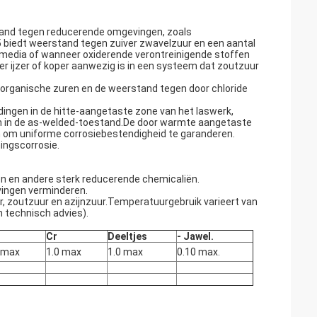
tand tegen reducerende omgevingen, zoals
 biedt weerstand tegen zuiver zwavelzuur en een aantal
e media of wanneer oxiderende verontreinigende stoffen
r ijzer of koper aanwezig is in een systeem dat zoutzuur
 organische zuren en de weerstand tegen door chloride
ingen in de hitte-aangetaste zone van het laswerk,
n in de as-welded-toestand.De door warmte aangetaste
 om uniforme corrosiebestendigheid te garanderen.
ingscorrosie.
n en andere sterk reducerende chemicaliën.
vingen verminderen.
, zoutzuur en azijnzuur.Temperatuurgebruik varieert van
 technisch advies).
.
Cr
Deeltjes
- Jawel.
 max
1.0 max
1.0 max
0.10 max.