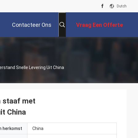
Dutch
Contacteer Ons
Vraag Een Offerte
Aan
stand Snelle Levering Uit China
 staaf met
it China
an herkomst
China