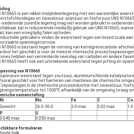
eiding
 N10665 is een nikkel-molybdeenlegering met een aanzienlijke weers
erstofchloridegas en zwavelzuur, azijnzuur en fosforzuur.UNS N10665
t-oxiderende zurenDe legering mag niet worden gebruikt in oxiderend
chikbaar zijn in reducerende media.Bij gebruik van UNS N10665, wannee
at, kan een vroegtijdig falen optreden..
industriële gebruikers vinden de weerstand tegen een breed scala aan
oorzaakte spanningscorrosie.
 N10665 is bestand tegen de vorming van korrelgrenscarbide-afscheid
rdoor het geschikt is voor de meeste chemische procestoepassinge
zones hebben een verminderde neerslag van carbiden en andere fasen
 N10665 heeft ook een uitstekende weerstand tegen pitting en spann
passing van N10665
Superieure weerstand tegen zoutzuur, aluminiumchloride katalysatore
Vooral geschikt voor het hanteren van machines die chemische omge
Toepassingen in de chemische procesindustrie met zwavelzuur, fosfor
evingstemperatuur tot 1500°F, afhankelijk van de omgeving (vraag om
mische samenstelling
Ni
Mo.
Fe
C
Co
Gewicht
26.0-30.0
2.0 max
0.02 max
1.0
P
S
0.040 max.
0.030 max.
chikbare formulieren
Ronde balk