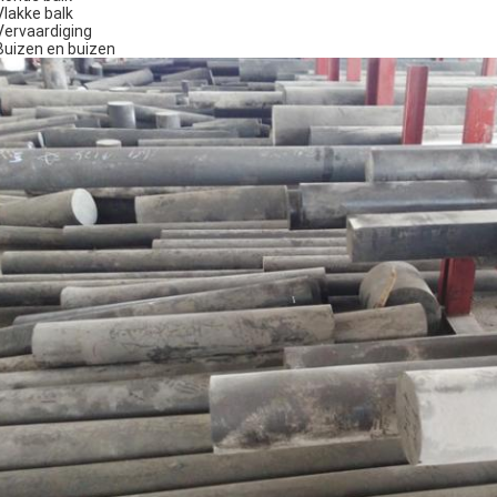
Vlakke balk
Vervaardiging
Buizen en buizen