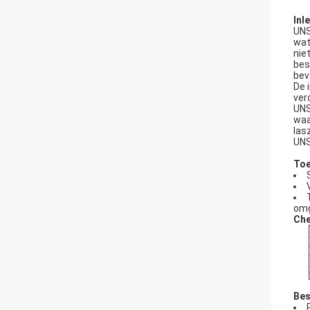
Inl
UNS
wat
nie
bes
bev
De 
ver
UNS
waa
las
UNS
Toe
omg
Che
Bes