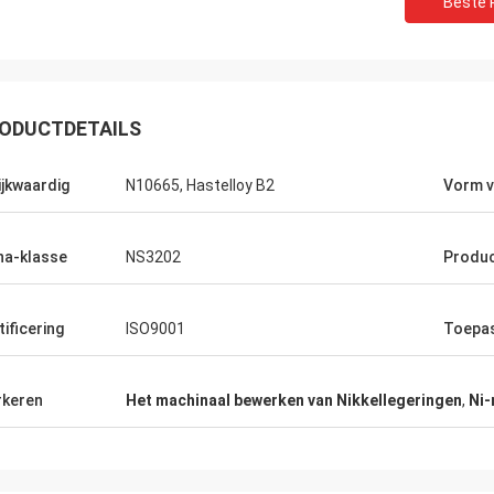
Beste P
ODUCTDETAILS
ijkwaardig
N10665, Hastelloy B2
Vorm v
na-klasse
NS3202
Produ
tificering
ISO9001
Toepa
keren
Het machinaal bewerken van Nikkellegeringen
,
Ni-