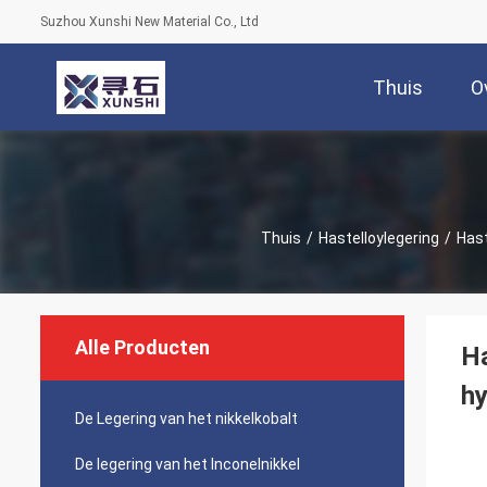
Suzhou Xunshi New Material Co., Ltd
Thuis
O
Thuis
/
Hastelloylegering
/
Hast
Alle Producten
Ha
hy
De Legering van het nikkelkobalt
De legering van het Inconelnikkel