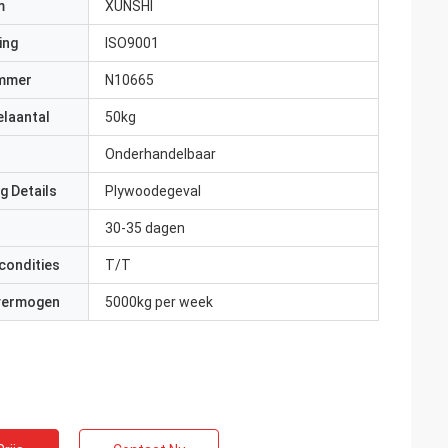
m
XUNSHI
ing
ISO9001
mmer
N10665
elaantal
50kg
Onderhandelbaar
g Details
Plywoodegeval
30-35 dagen
condities
T/T
 vermogen
5000kg per week