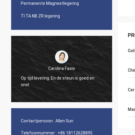
Permanente Magneetlegering
TI TA NB ZR legering
PR
Gel
Weree van Daniel
Chi
Zakelijke relatie 3 jaar, grote partner voor
d en
de Legering van het Nikkelkobalt zijn
geweest!
Cer
Mar
Contactpersoon :
Allen Sun
Telefoonnummer :
+86 18112628895