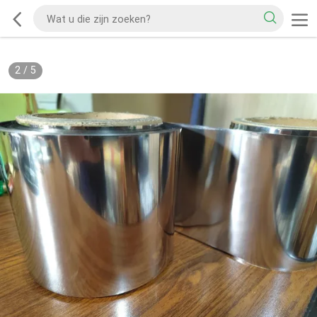
2
/
5