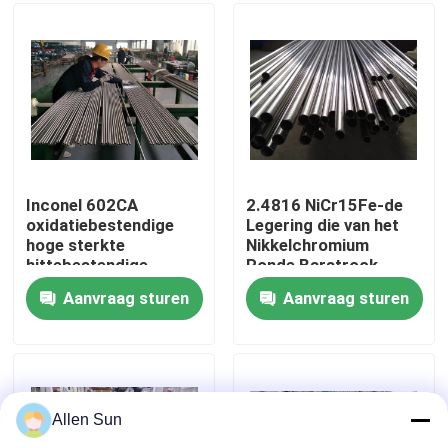
Over ons
Fabriekstocht
Kwaliteitscontrole
Inconel 602CA
2.4816 NiCr15Fe-de
oxidatiebestendige
Legering die van het
hoge sterkte
Nikkelchromium
Neem contact met ons op
hittebestendige
Ronde Barstrook
nikkellegering
smeden
Aanvraag sturen
Aanvraag sturen
Nieuws
Gevallen
Allen Sun
Vraag een offerte