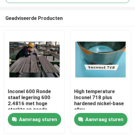
Geadviseerde Producten
Inconel 600 Ronde
High temperature
Thuis
staaf legering 600
Inconel 718 plus
2.4816 met hoge
hardened nickel-base
sterkte en goede
alloy
Producten
werkbaarheid
Aanvraag sturen
Aanvraag sturen
Video's