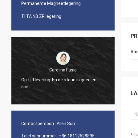
Permanente Magneetlegering
TI TA NB ZR legering
PR
Voo
Carolina Fasio
Zakelij
Op tijd levering. En de steun is goed en
de Lege
snel.
gewee
LA
Contactpersoon :
Allen Sun
Telefoonnummer :
+86 18112628895