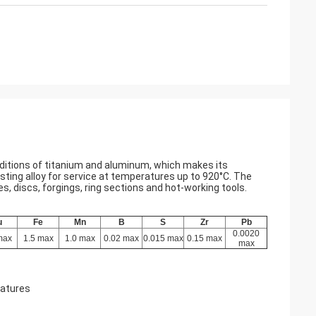
dditions of titanium and aluminum, which makes its
ting alloy for service at temperatures up to 920°C. The
s, discs, forgings, ring sections and hot-working tools.
u
Fe
Mn
B
S
Zr
Pb
0.0020
max
1.5 max
1.0 max
0.02 max
0.015 max
0.15 max
max
ratures