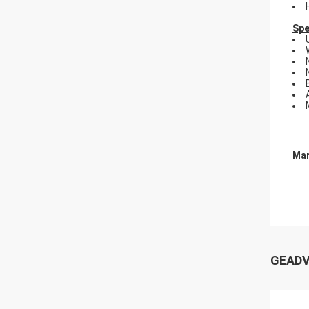
Spe
Mar
GEADV