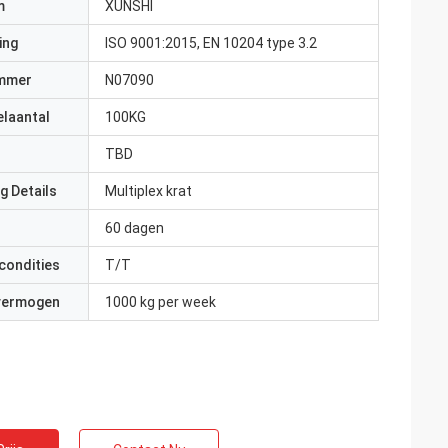
m
XUNSHI
ing
ISO 9001:2015, EN 10204 type 3.2
mmer
N07090
elaantal
100KG
TBD
g Details
Multiplex krat
60 dagen
condities
T/T
 vermogen
1000 kg per week