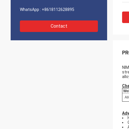
WhatsApp :
+8618112628895
Contact
PR
NIM
str
all
Che
Wei
Al
Adv