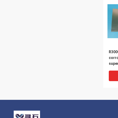
R300
corr
super
Co40