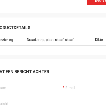
Beste P
ODUCTDETAILS
rziening
Draad, strip, plaat, staaf, staaf
Dikte
Weree van Daniel
ke relatie 3 jaar, grote partner voor
ring van het Nikkelkobalt zijn
st!
AT EEN BERICHT ACHTER