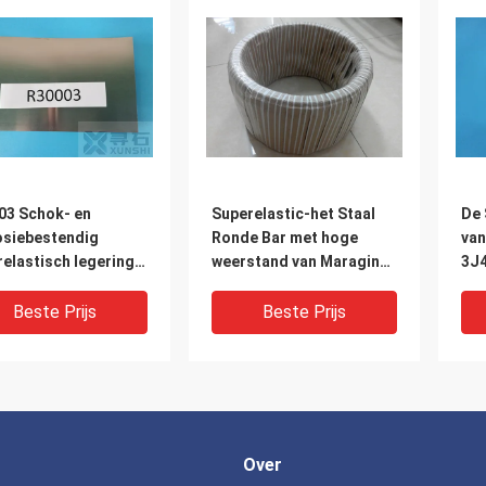
03 Schok- en
Superelastic-het Staal
De 
osiebestendig
Ronde Bar met hoge
van
elastisch legering
weerstand van Maraging
3J4
CrNiMo
van de Legerings3j33
Ela
Hoge Elasticiteit
het
Beste Prijs
Beste Prijs
Over