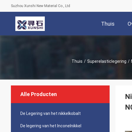
Suzhou Xunshi New Material Co., Ltd
Thuis
O
Thuis
/
Superelasticlegering
/
Alle Producten
Ni
N
De Legering van het nikkelkobalt
De legering van het Inconelnikkel