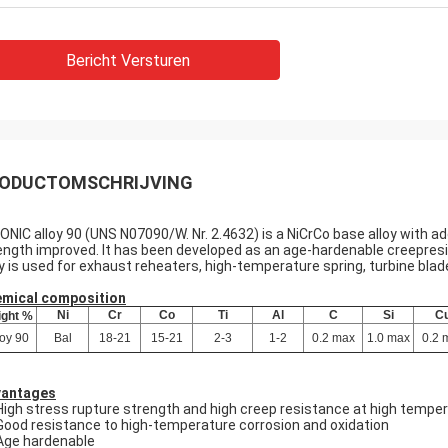
Bericht Versturen
ODUCTOMSCHRIJVING
ONIC alloy 90 (UNS N07090/W. Nr. 2.4632) is a NiCrCo base alloy with a
ength improved. It has been developed as an age-hardenable creepresis
oy is used for exhaust reheaters, high-temperature spring, turbine blade
mical composition
Ni
Cr
Co
Ti
Al
C
Si
C
ght %
loy 90
Bal
18-21
15-21
2-3
1-2
0.2 max
1.0 max
0.2 
antages
High stress rupture strength and high creep resistance at high tempe
Good resistance to high-temperature corrosion and oxidation
Age hardenable