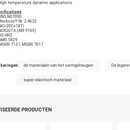
High temperature dynamic applications
cifications
UNS N07090
Werkstoff Nr. 2.4632
NiCr20Co18Ti
NCK20TA (AIR 9165)
BS HR2
AMS 5829
MSRR 7137, MSRR 7017
keringen:
de materialen van het vormgeheugen
De legeri
super elastisch materiaal
ISEERDE PRODUCTEN