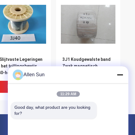
Slijtvaste Legeringen
3J1 Koudgewalste band
 het trillingsbewijs,
Zwak magnetisch
0-het Super
superelastic legering
Allen Sun
stische Materiaal van
Corrosiebestendig hoog
 Ascentrum
elastisch
Beste Prijs
Beste Prijs
11:29 AM
Good day, what product are you looking 
for?
Producten