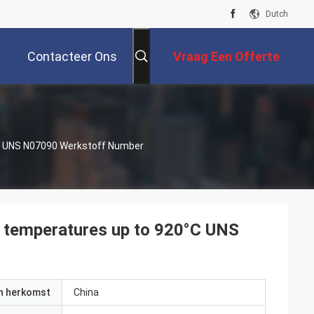
Dutch
Contacteer Ons
Vraag Een Offerte
Aan
°C UNS N07090 Werkstoff Number
at temperatures up to 920°C UNS
an herkomst
China